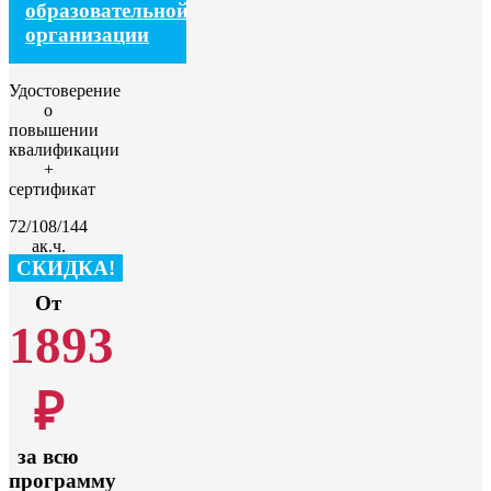
образовательной
организации
Удостоверение
о
повышении
квалификации
+
сертификат
72/108/144
ак.ч.
СКИДКА!
От
1893
₽
за всю
программу