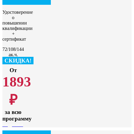
Удостоверение
о
повышении
квалификации
+
сертификат
72/108/144
ак.ч.
СКИДКА!
От
1893
₽
за всю
программу
Подробно