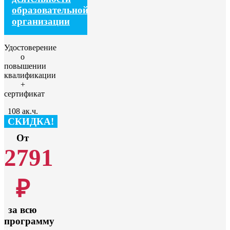
образовательной
организации
Удостоверение
о
повышении
квалификации
+
сертификат
108 ак.ч.
СКИДКА!
От
2791
₽
за всю
программу