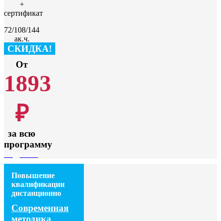
+
сертификат
72/108/144
ак.ч.
СКИДКА!
От
1893
₽
за всю
программу
Подробно
Повышение
квалификации
дистанционно
Современная
методика