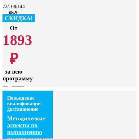
72/108/144
ак.ч.
СКИДКА!
От
1893
₽
за всю
программу
Подробно
Повышение
квалификации
дистанционно
Методические
аспекты по
выполнению
индивидуального