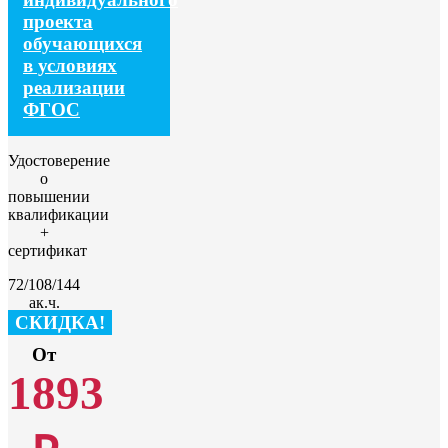
проекта
обучающихся
в условиях
реализации
ФГОС
Удостоверение
о
повышении
квалификации
+
сертификат
72/108/144
ак.ч.
СКИДКА!
От
1893