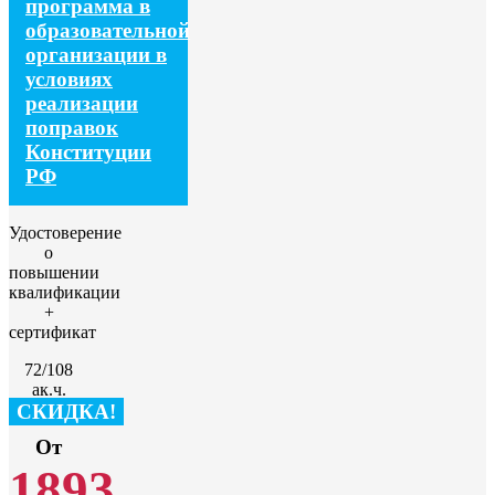
программа в
образовательной
организации в
условиях
реализации
поправок
Конституции
РФ
Удостоверение
о
повышении
квалификации
+
сертификат
72/108
ак.ч.
СКИДКА!
От
1893