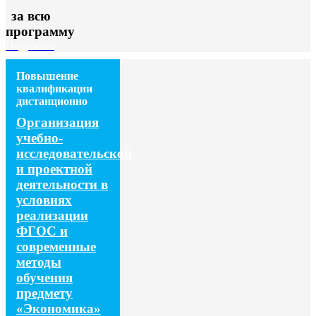
за всю
программу
Подробно
Повышение
квалификации
дистанционно
Организация
учебно-
исследовательской
и проектной
деятельности в
условиях
реализации
ФГОС и
современные
методы
обучения
предмету
«Экономика»