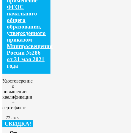
применение
ФГОС
начального
общего
образования,
утверждённого
приказом
Минпросвещения
России №286
от 31 мая 2021
года
Удостоверение
о
повышении
квалификации
+
сертификат
72 ак.ч.
СКИДКА!