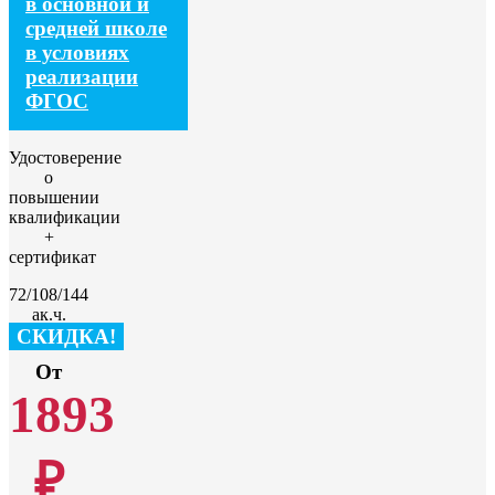
в основной и
средней школе
в условиях
реализации
ФГОС
Удостоверение
о
повышении
квалификации
+
сертификат
72/108/144
ак.ч.
СКИДКА!
От
1893
₽