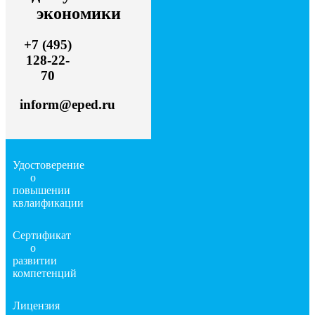
экономики
+7 (495)
128-22-
70
inform@eped.ru
Удостоверение
о
повышении
квлаификации
Сертификат
о
развитии
компетенций
Лицензия