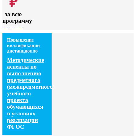
₽
за всю
программу
Подробно
Повышение
квалификации
дистанционно
Методические
аспекты по
выполнению
предметного
(межпредметного)
учебного
проекта
обучающихся
в условиях
реализации
ФГОС