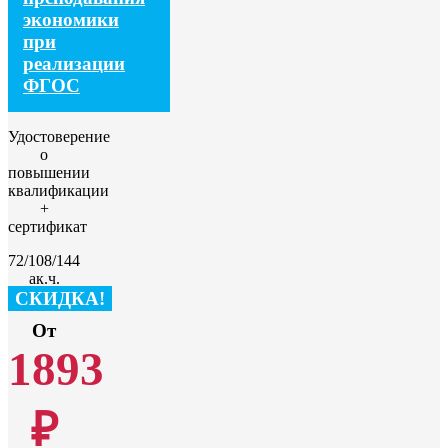
экономики
при
реализации
ФГОС
Удостоверение
о
повышении
квалификации
+
сертификат
72/108/144
ак.ч.
СКИДКА!
От
1893
₽