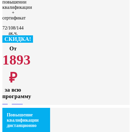
повышении
квалификации
+
сертификат
72/108/144
ак.ч.
СКИДКА!
От
1893
₽
за всю
программу
Подробно
Повышение
квалификации
дистанционно