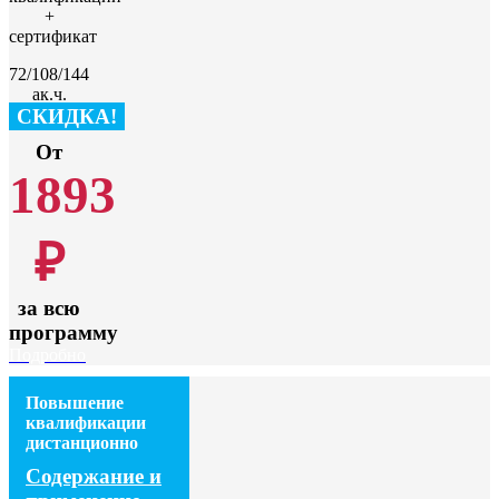
+
сертификат
72/108/144
ак.ч.
СКИДКА!
От
1893
₽
за всю
программу
Подробно
Повышение
квалификации
дистанционно
Содержание и