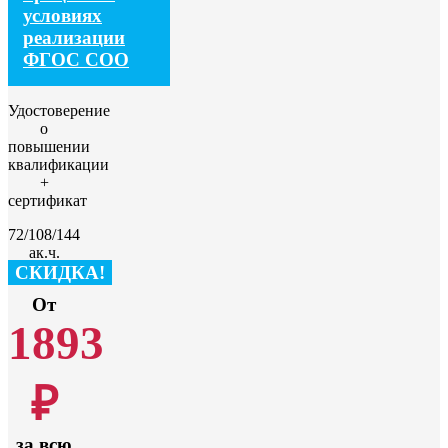
условиях
реализации
ФГОС СОО
Удостоверение
о
повышении
квалификации
+
сертификат
72/108/144
ак.ч.
СКИДКА!
От
1893
₽
за всю