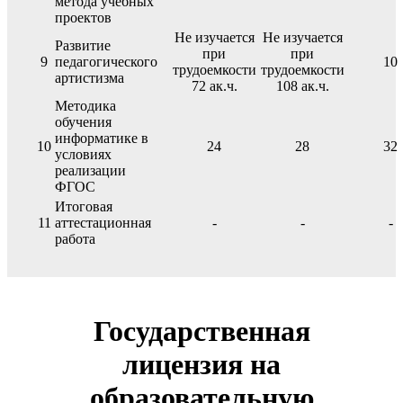
метода учебных
проектов
Не изучается
Не изучается
Развитие
при
при
9
педагогического
10
трудоемкости
трудоемкости
артистизма
72 ак.ч.
108 ак.ч.
Методика
обучения
информатике в
10
24
28
32
условиях
реализации
ФГОС
Итоговая
11
аттестационная
-
-
-
работа
Государственная
лицензия на
образовательную