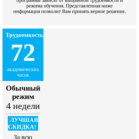
программы зависят от выбранной трудоемкости и
режима обучения. Представленная ниже
информация позволит Вам принять верное решение.
Трудоемкость
72
академических
часов
Обычный
режим
4 недели
ЛУЧШАЯ
СКИДКА!
За всю