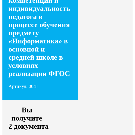
компетенции и
индивидуальность
педагога в
процессе обучения
предмету
«Информатика» в
основной и
средней школе в
условиях
реализации ФГОС
Артикул: 0041
Вы
получите
2 документа