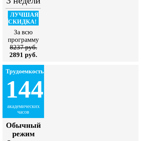
3 недели
ЛУЧШАЯ
СКИДКА!
За всю
программу
8237 руб.
2891 руб.
Трудоемкость
144
академических
часов
Обычный
режим