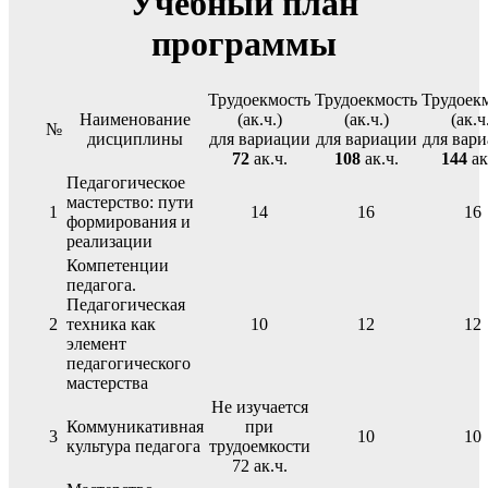
Учебный план
программы
Трудоекмость
Трудоекмость
Трудоек
Наименование
(ак.ч.)
(ак.ч.)
(ак.ч
№
дисциплины
для вариации
для вариации
для вар
72
ак.ч.
108
ак.ч.
144
ак
Педагогическое
мастерство: пути
1
14
16
16
формирования и
реализации
Компетенции
педагога.
Педагогическая
2
техника как
10
12
12
элемент
педагогического
мастерства
Не изучается
Коммуникативная
при
3
10
10
культура педагога
трудоемкости
72 ак.ч.