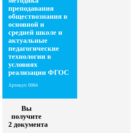
методика
преподавания
обществознания в
основной и
средней школе и
актуальные
педагогические
технологии в
условиях
реализации ФГОС
Артикул: 0084
Вы
получите
2 документа