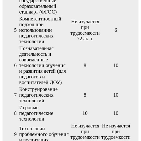
государственный
образовательный
стандарт (ФГОС)
Компетентностный
Не изучается
подход при
при
5
использовании
6
трудоемкости
педагогических
72 ак.ч.
технологий
Познавательная
деятельность и
современные
6
технологии обучения
8
10
и развития детей (для
педагогов и
воспитателей ДОУ)
Конструирование
7
педагогических
8
10
технологий
Игровые
8
педагогические
10
10
технологии
Не изучается
Не изучается
Технологии
при
при
9
проблемного обучения
трудоемкости
трудоемкости
и воспитания