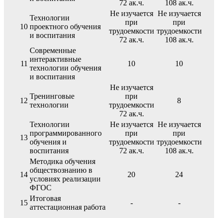
72 ак.ч.
108 ак.ч.
Не изучается
Не изучается
Технологии
при
при
10
проектного обучения
трудоемкости
трудоемкости
и воспитания
72 ак.ч.
108 ак.ч.
Современные
интерактивные
11
10
10
технологии обучения
и воспитания
Не изучается
Тренинговые
при
12
8
технологии
трудоемкости
72 ак.ч.
Технологии
Не изучается
Не изучается
программированного
при
при
13
обучения и
трудоемкости
трудоемкости
воспитания
72 ак.ч.
108 ак.ч.
Методика обучения
обществознанию в
14
20
24
условиях реализации
ФГОС
Итоговая
15
-
-
аттестационная работа