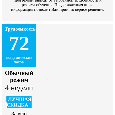
программы зависят от выбранной трудоемкости и
режима обучения. Представленная ниже
информация позволит Вам принять верное решение.
Трудоемкость
72
академических
часов
Обычный
режим
4 недели
ЛУЧШАЯ
СКИДКА!
За всю