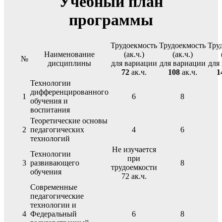
Учебный план
программы
Трудоекмость
Трудоекмость
Тру
Наименование
(ак.ч.)
(ак.ч.)
№
дисциплины
для вариации
для вариации
для
72
ак.ч.
108
ак.ч.
1
Технологии
дифференцированного
1
6
8
обучения и
воспитания
Теоретические основы
2
педагогических
4
6
технологий
Не изучается
Технологии
при
3
развивающего
8
трудоемкости
обучения
72 ак.ч.
Современные
педагогические
технологии и
4
Федеральный
6
8