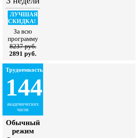
3 недели
ЛУЧШАЯ
СКИДКА!
За всю
программу
8237 руб.
2891 руб.
Трудоемкость
144
академических
часов
Обычный
режим