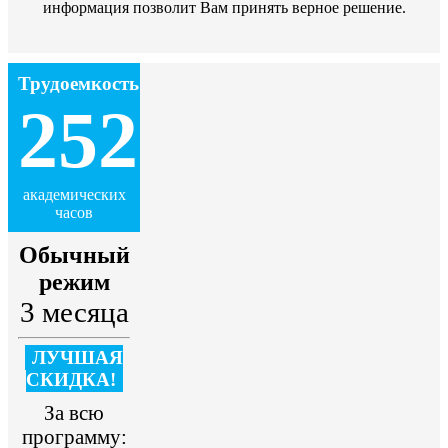
информация позволит Вам принять верное решение.
Трудоемкость
252
академических
часов
Обычный
режим
3 месяца
ЛУЧШАЯ
СКИДКА!
За всю
программу: