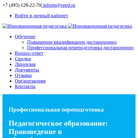
+7 (495) 128-22-70
|
inform@eped.ru
Войти в личный кабинет
Обучение
Повышение квалификации дистанционно
Профессиональная переподготовка дистанционно
Вопрос-ответ
Скидки
Лицензия
Документы
Отзывы
Организациям
Контакты
Профессиональная переподготовка
Педагогическое образование:
Правоведение в