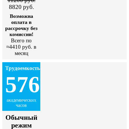
8820 руб.
Возможна
оплата в
рассрочку без
комиссии!
Всего по
≈4410 руб. в
месяц
Трудоемкость
576
академических
часов
Обычный
режим