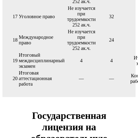
252 ак.ч.
Не изучается
при
17
Уголовное право
32
трудоемкости
252 ак.ч.
Не изучается
Международное
при
18
24
право
трудоемкости
252 ак.ч.
Итоговый
И
19
междисциплинарный
4
4
экзамен
Итоговая
Ко
20
аттестационная
—
—
раб
работа
Государственная
лицензия на