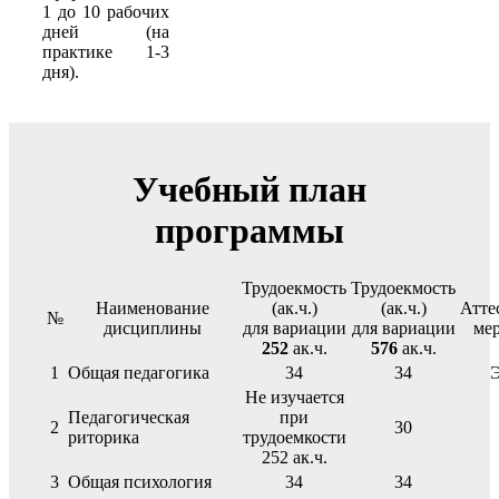
1 до 10 рабочих
дней (на
практике 1-3
дня).
Учебный план
программы
Трудоекмость
Трудоекмость
Наименование
(ак.ч.)
(ак.ч.)
Атте
№
дисциплины
для вариации
для вариации
ме
252
ак.ч.
576
ак.ч.
1
Общая педагогика
34
34
Не изучается
Педагогическая
при
2
30
риторика
трудоемкости
252 ак.ч.
3
Общая психология
34
34